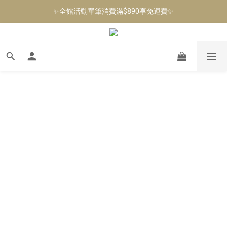
✨加入會員即可獲得$100購物金，生日當月再送生日禮金✨
✨全館活動單筆消費滿$890享免運費✨
✨加入會員即可獲得$100購物金，生日當月再送生日禮金✨