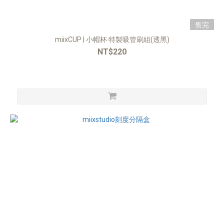
售完
miixCUP | ⼩帽杯 特製吸管刷組(透⿊)
NT$220