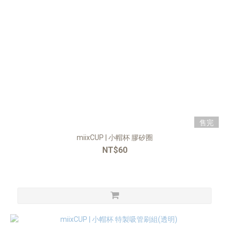
售完
miixCUP | ⼩帽杯 膠矽圈
NT$60