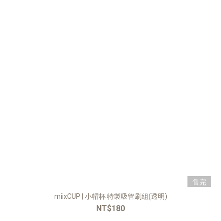
售完
miixCUP | ⼩帽杯 特製吸管刷組(透明)
NT$180