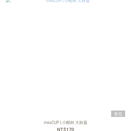
售完
miixCUP | ⼩帽杯 ⼤杯蓋
NT$170