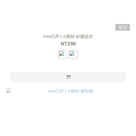
售完
miixCUP | ⼩帽杯 矽膠提把
NT$90