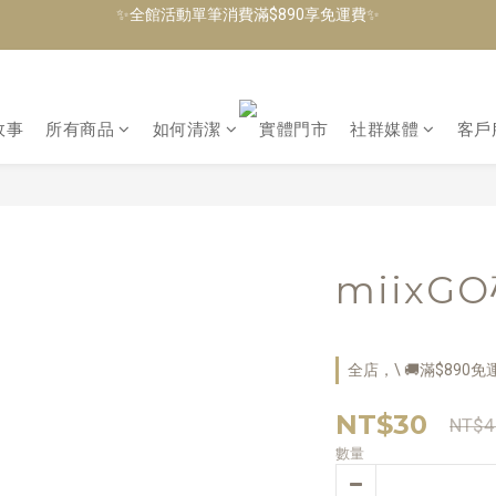
✨加入會員即可獲得$100購物金，生日當月再送生日禮金✨
✨加入會員即可獲得$100購物金，生日當月再送生日禮金✨
故事
所有商品
如何清潔
實體門市
社群媒體
客戶
miixG
全店，\ 🚚滿$890免運
NT$30
NT$4
數量